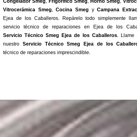
Congelador Smeg
,
Frigorífico
Smeg
,
Horno
Smeg
,
Vitro
Vitrocerámica Smeg
,
Cocina Smeg
y
Campana Extra
Ejea de los Caballeros. Repárelo todo simplemente lla
servicio técnico de reparaciones en Ejea de los Cabal
Servicio Técnico Smeg Ejea de los Caballeros
. Llame
nuestro
Servicio Técnico Smeg Ejea de los Caballer
técnico de reparaciones imprescindible.