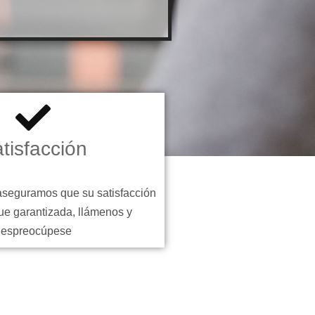
tisfacción
aseguramos que su satisfacción
ue garantizada, llámenos y
despreocúpese