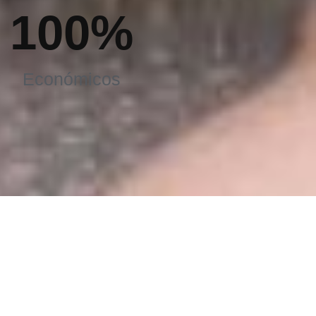
100
%
Económicos