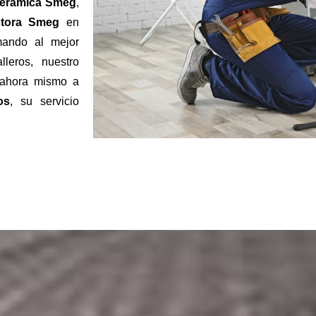
cerámica
Smeg
,
ctora Smeg
en
mando al mejor
leros, nuestro
 ahora mismo a
os
, su servicio