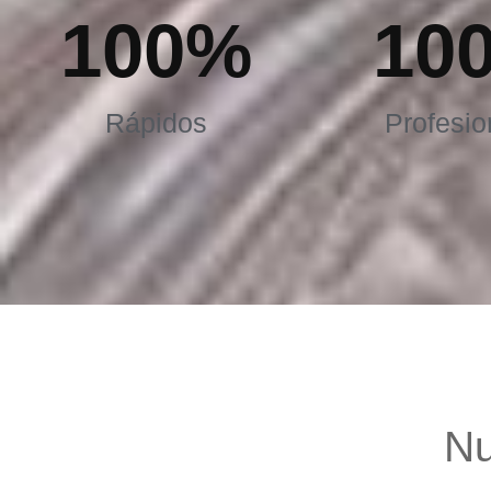
100
%
10
Rápidos
Profesio
Nu