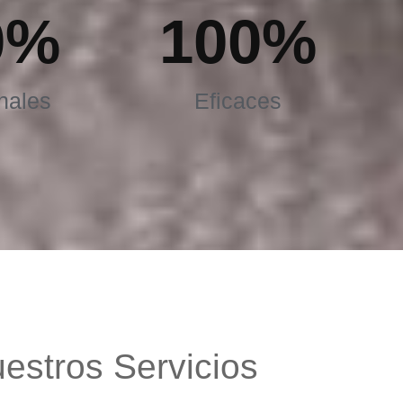
0
%
100
%
nales
Eficaces
estros Servicios